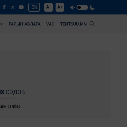
A-
A+
EN
ГАРЫН АВЛАГА
V4С
TENTSUU.MN
ӨХ СЭДЭВ
лийн салбар