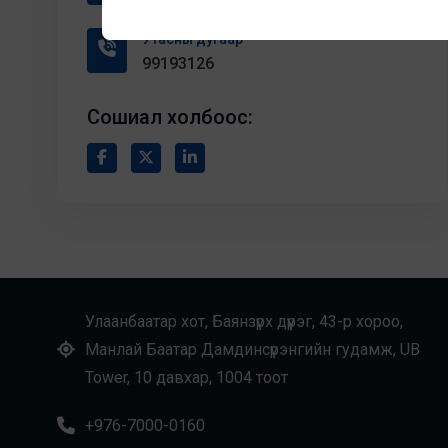
Утасны дугаар
99193126
Сошиал холбоос:
Улаанбаатар хот, Баянзүрх дүүрэг, 43-р хороо,
Манлай Баатар Дамдинсүрэнгийн гудамж, UB
Tower, 10 давхар, 1004 тоот
+976-7000-0160