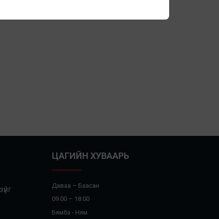
ЦАГИЙН ХУВААРЬ
Даваа – Баасан
үйг
09:00 – 18:00
Бямба - Ням