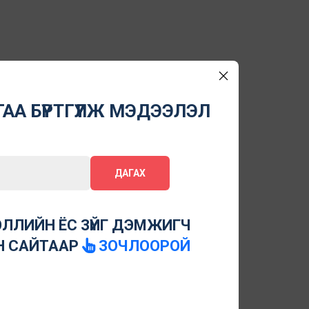
АА БҮРТГҮҮЛЖ МЭДЭЭЛЭЛ
ДАГАХ
ЛЛИЙН ЁС ЗҮЙГ ДЭМЖИГЧ
Н САЙТААР
ЗОЧЛООРОЙ