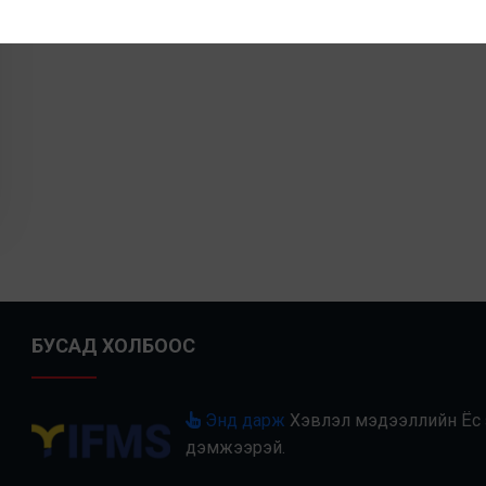
БУСАД ХОЛБООС
Энд дарж
Хэвлэл мэдээллийн Ёс з
дэмжээрэй.