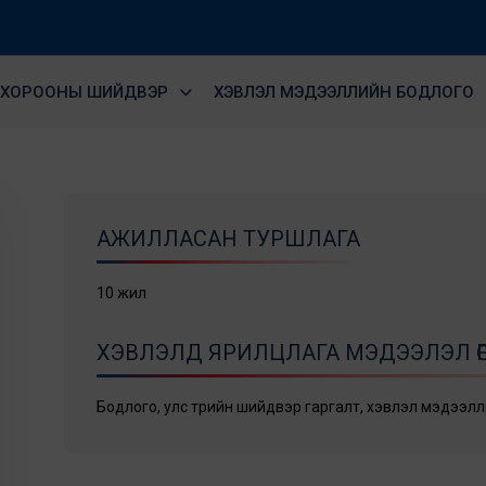
ХОРООНЫ ШИЙДВЭР
ХЭВЛЭЛ МЭДЭЭЛЛИЙН БОДЛОГО
АЖИЛЛАСАН ТУРШЛАГА
10 жил
ХЭВЛЭЛД ЯРИЛЦЛАГА МЭДЭЭЛЭЛ ӨГ
Бодлого, улс төрийн шийдвэр гаргалт, хэвлэл мэдээл