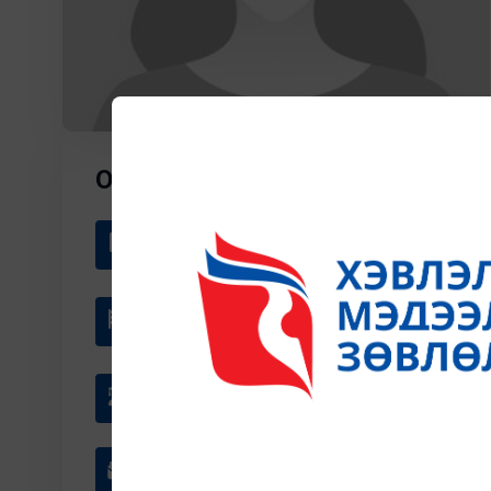
ОСОР БАТХАНД
Байгууллага
Арчлсан нам
Албан тушаал
гишүүн
Мэргэжил
Сэтгүүлч
Цахим шуудан