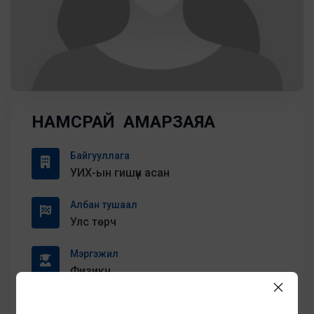
НАМСРАЙ АМАРЗАЯА
Байгууллага
УИХ-ын гишүүн асан
Албан тушаал
Улс төрч
Мэргэжил
Физикч
Цахим шуудан