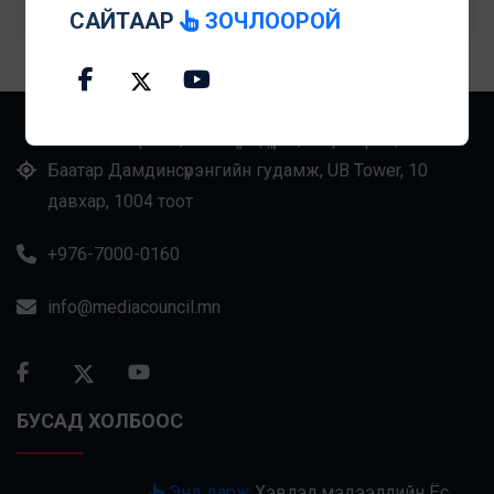
САЙТААР
ЗОЧЛООРОЙ
Улаанбаатар хот, Баянзүрх дүүрэг, 43-р хороо, Манлай
Баатар Дамдинсүрэнгийн гудамж, UB Tower, 10
давхар, 1004 тоот
+976-7000-0160
info@mediacouncil.mn
БУСАД ХОЛБООС
Энд дарж
Хэвлэл мэдээллийн Ёс