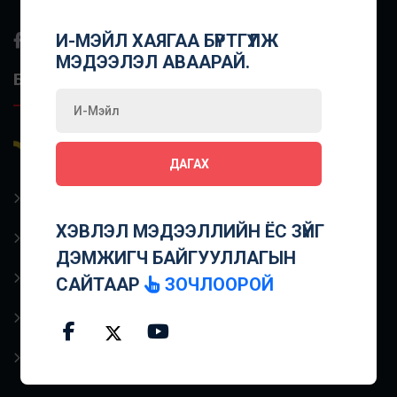
И-МЭЙЛ ХАЯГАА БҮРТГҮҮЛЖ
МЭДЭЭЛЭЛ АВААРАЙ.
БУСАД ХОЛБООС
Энд дарж
Хэвлэл мэдээллийн Ёс
зүйг дэмжээрэй.
ДАГАХ
Холбоо барих
ХЭВЛЭЛ МЭДЭЭЛЛИЙН ЁС ЗҮЙГ
Сайтын нөхцөл
ДЭМЖИГЧ БАЙГУУЛЛАГЫН
Бидний тухай
САЙТААР
ЗОЧЛООРОЙ
Тайлан
FAQ