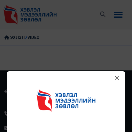
ЭХЛЭЛ
VIDEO
Улаанбаатар хот, Баянзүрх дүүрэг, 43-р хороо, Манлай
Баатар Дамдинсүрэнгийн гудамж, UB Tower, 10
давхар, 1004 тоот
+976-7000-0160
info@mediacouncil.mn