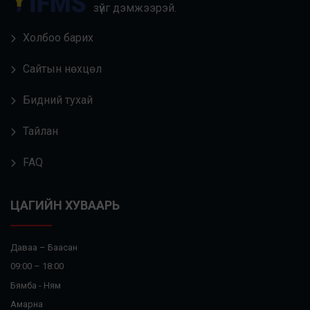
зүйг дэмжээрэй.
Холбоо барих
Сайтын нөхцөл
Бидний тухай
Тайлан
FAQ
ЦАГИЙН ХУВААРЬ
Даваа – Баасан
09:00 – 18:00
Бямба - Ням
Амарна