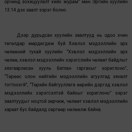
орчинд зохицуулалт хийх журам” мөн Эрүүгийн хуулийн
13.14 дэх заалт зэрэг болно.
Дээр дурьдсан хуулийн заалтууд нь одоо хүчин
төгөлдөр мөрдөгдөж буй Хэвлэл мэдээллийн эрх
чөлөөний тухай хуулийн “Хэвлэл мэдээллийн эрх
чөлөө, хэвлэл мэдээллийн хэрэгслийн чөлөөт байдлыг
хязгаарласан хууль батлан гаргахыг хориглоно”,
“Төрөөс олон нийтийн мэдээллийн агуулгад хяналт
тогтоохгүй”, “Төрийн байгууллага өөрийн дэргэд хэвлэл
мэдээллийн хэрэгсэлтэй байхыг хориглоно” зэрэг
заалтуудыг ноцтой зөрчиж, чөлөөт хэвлэл мэдээллийн
хараат бус байдалд сөргөөр нөлөөлж байна.