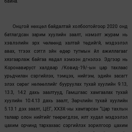
байна.
Онцгой нөхцөл байдалтай холбоотойгоор 2020 онд
батлагдсан зарим хуулийн заалт, нэмэлт журам нь
хэвлэлийн эрх чөлөөнд халтай төдийгүй, мэдээлэл
авах, түгээх сэтгүүл зүйн өдөр тутмын үйл ажиллагааг
хязгаарлаж байгаа явдал хэмээн дүгнэлээ. Эдгээр нь
Коронавируст халдвар /Ковид-19/-ын цар тахлаас
урьдчилан сэргийлэх, тэмцэх, нийгэм, эдийн засагт
үзүүлэх сөрөг нөлөөллийг бууруулах тухай хуулийн 9.13,
13.3, 14.2 дахь заалтууд, Гамшгаас хамгаалах тухай
хуулийн 10.4.13 дахь заалт, Зөрчлийн тухай хуулийн
5.13.1 дэх заалт, ЦЕГ, ХХЗХ-ны хамтарсан “Цар тахлын
талаар олон нийтийг төөрөгдүүлэх, илт худал мэдээлэл
цахим орчинд тархахаас сэргийлэх зорилгоор цахим