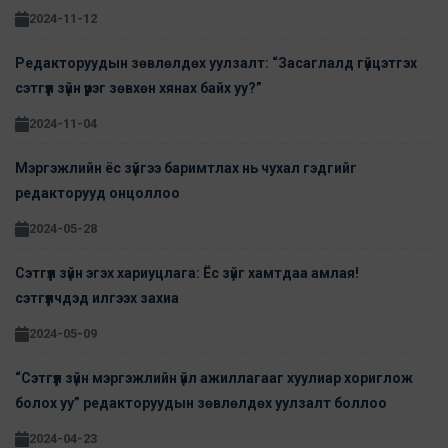
2024-11-12
Редакторуудын зөвлөлдөх уулзалт: “Засаглалд гүйцэтгэх
сэтгүүл зүйн үүрэг зөвхөн хянах байх уу?”
2024-11-04
Мэргэжлийн ёс зүйгээ баримтлах нь чухал гэдгийг
редакторууд онцоллоо
2024-05-28
Сэтгүүл зүйн эгэх хариуцлага: Ёс зүйг хамтдаа амлая!
сэтгүүлчдэд илгээх захиа
2024-05-09
“Сэтгүүл зүйн мэргэжлийн үйл ажиллагааг хуулиар хориглож
болох уу” редакторуудын зөвлөлдөх уулзалт боллоо
2024-04-23