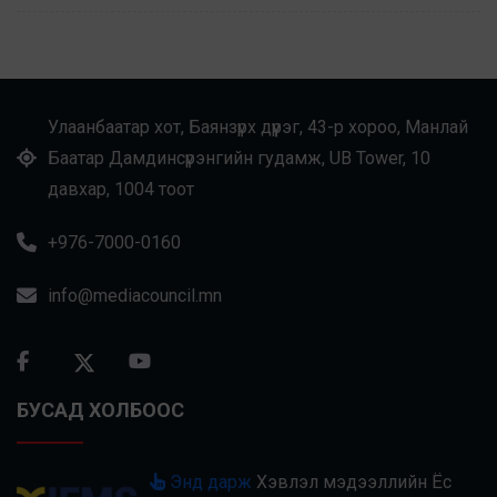
Улаанбаатар хот, Баянзүрх дүүрэг, 43-р хороо, Манлай
Баатар Дамдинсүрэнгийн гудамж, UB Tower, 10
давхар, 1004 тоот
+976-7000-0160
info@mediacouncil.mn
БУСАД ХОЛБООС
Энд дарж
Хэвлэл мэдээллийн Ёс