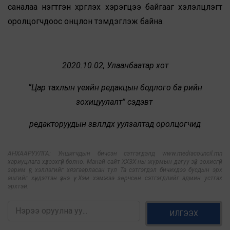
саналаа нэгтгэн хүргүүлэх хэрэгцээ байгааг хэлэлцүүлэгт
оролцогчдоос онцлон тэмдэглэж байна.
2020.10.02, Улаанбаатар хот
“Цар тахлын үеийн редакцын бодлого ба өөрийн
зохицуулалт” сэдэвт
редакторуудын зөвлөлдөх уулзалтад оролцогчид
АНХААРУУЛГА: Уншигчдын бичсэн сэтгэгдэлд www.mediacouncil.mn
хариуцлага хүлээхгүй болно. Манай сайт ХХЗХ-ны журмын дагуу зүй зохисгүй
зарим үг, хэллэгийг хязгаарласан тул Та сэтгэгдэл бичихдээ бусдын эрх
ашгийг хүндэтгэн үзнэ үү. Хэм хэмжээ зөрчсөн сэтгэгдлийг админ устгах
эрхтэй.
ИЛГЭЭХ