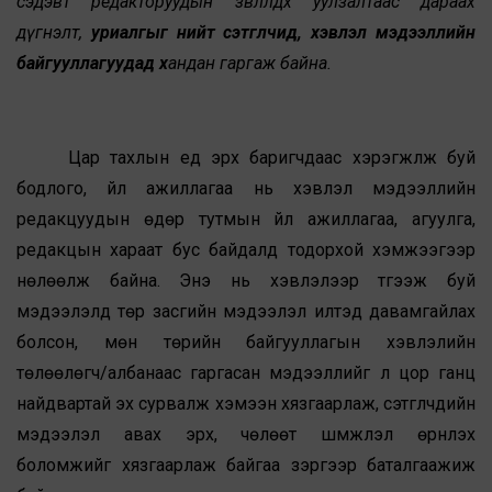
сэдэвт редакторуудын зөвлөлдөх уулзалтаас дараах
дүгнэлт,
уриалгыг нийт сэтгүүлчид, хэвлэл мэдээллийн
байгууллагуудад х
андан гаргаж байна.
Цар тахлын үед эрх баригчдаас хэрэгжүүлж буй
бодлого, үйл ажиллагаа нь хэвлэл мэдээллийн
редакцуудын өдөр тутмын үйл ажиллагаа, агуулга,
редакцын хараат бус байдалд тодорхой хэмжээгээр
нөлөөлж байна. Энэ нь хэвлэлээр түгээж буй
мэдээлэлд төр засгийн мэдээлэл илтэд давамгайлах
болсон, мөн төрийн байгууллагын хэвлэлийн
төлөөлөгч/албанаас гаргасан мэдээллийг л цор ганц
найдвартай эх сурвалж хэмээн хязгаарлаж, сэтгүүлчдийн
мэдээлэл авах эрх, чөлөөт шүүмжлэл өрнүүлэх
боломжийг хязгаарлаж байгаа зэргээр баталгаажиж