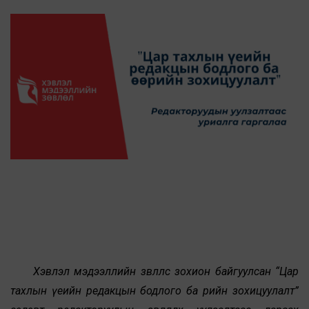
Хэвлэл мэдээллийн зөвлөлөөс зохион байгуулсан “Цар
тахлын үеийн редакцын бодлого ба өөрийн зохицуулалт”