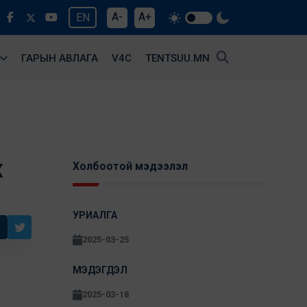
A-
A+
EN
ГАРЫН АВЛАГА
V4С
TENTSUU.MN
Ж
Холбоотой мэдээлэл
УРИАЛГА
2025-03-25
МЭДЭГДЭЛ
2025-03-18