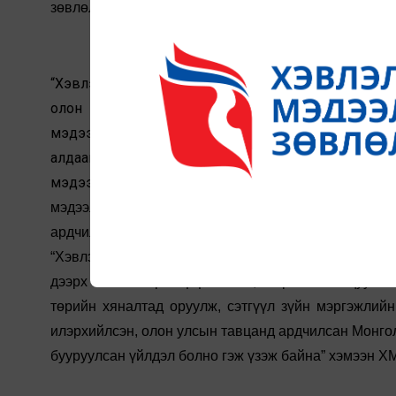
зөвлөлийн өнгөрсөн долоо хоногт болсон хурлаас га
“Хэвлэл мэдээллийн сайн дурын өөрийн зохицуулал
олон улсын хэмжээнд туршигдаж, үр дүнгээ өг
мэдээллийн байгууллагын оршин тогтноход хор х
алдаагаа засах, олон нийтийн өмнө уучлал гуй
мэдээллийг төрийн хяналтаас иргэд, олон нийт
мэдээллийн үйлдэлд хариу өгөх эрхийг хангаж, 
ардчилсан зарчим юм. Гэтэл Хэвлэл мэдээллийн 
“Хэвлэл мэдээллийн өөрийн зохицуулалт” гэсэн б
дээрх мөн чанарыг үгүйсгэсэн, “өөрийн зохицуула
төрийн хяналтад оруулж, сэтгүүл зүйн мэргэжлий
илэрхийлсэн, олон улсын тавцанд ардчилсан Монгол
бууруулсан үйлдэл болно гэж үзэж байна” хэмээн Х