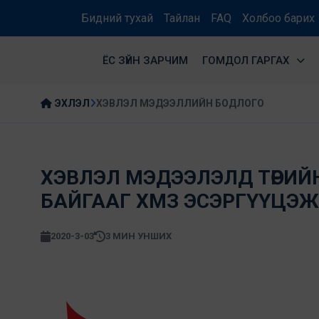
Бидний тухай
Тайлан
FAQ
Холбоо барих
ЁС ЗҮЙН ЗАРЧИМ
ГОМДОЛ ГАРГАХ
ЭХЛЭЛ
ХЭВЛЭЛ МЭДЭЭЛЛИЙН БОДЛОГО
ХЭВЛЭЛ МЭДЭЭЛЭЛД ТӨРИЙ
БАЙГААГ ХМЗ ЭСЭРГҮҮЦЭЖ
2020-3-03
3 МИН УНШИХ