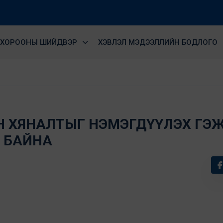
ХОРООНЫ ШИЙДВЭР
ХЭВЛЭЛ МЭДЭЭЛЛИЙН БОДЛОГО
Н ХЯНАЛТЫГ НЭМЭГДҮҮЛЭХ ГЭ
 БАЙНА