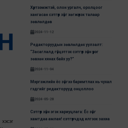
Хүртээмжтэй, олон ургалч, оролцоог
хангасан сэтгүүл зүйг хөгжүүлэх талаар
зөвлөлдөв
2024-11-12
Редакторуудын зөвлөлдөх уулзалт:
“Засаглалд гүйцэтгэх сэтгүүл зүйн үүрэг
зөвхөн хянах байх уу?”
2024-11-04
Мэргэжлийн ёс зүйгээ баримтлах нь чухал
гэдгийг редакторууд онцоллоо
2024-05-28
Сэтгүүл зүйн эгэх хариуцлага: Ёс зүйг
хамтдаа амлая! сэтгүүлчдэд илгээх захиа
 хэсэг