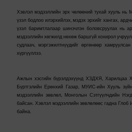
Хэвлэл мэдээллийн эрх чөлөөний тухай хууль нь М
үзэл бодлоо илэрхийлэх, мэдэх эрхийг хангах, ардч
үзэл баримтлалаар шинэчлэн боловсруулах нь ар
мэдээллийн хөгжилд нөхөж баршгүй хохирол учруула
судлаач, мэргэжилтнүүдийг өргөнөөр хамруулса
хүргүүллээ.
Ажлын хэсгийн бүрэлдэхүүнд ХЗДХЯ, Харилцаа Х
Бүртгэлийн Ерөнхий Газар, МУИС-ийн Хууль зүй
мэдээллийн зөвлөл, Монголын Сэтгүүлчдийн Нэгд
байсан. Хэвлэл мэдээллийн зөвлөлөөс гадна Глоб 
байна.