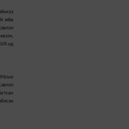
ийнхээ
йг ийм
хэвлэл
нжээч,
ДХЯ-нд
 Улсын
Хэвлэл
агтсан
ийлсэн