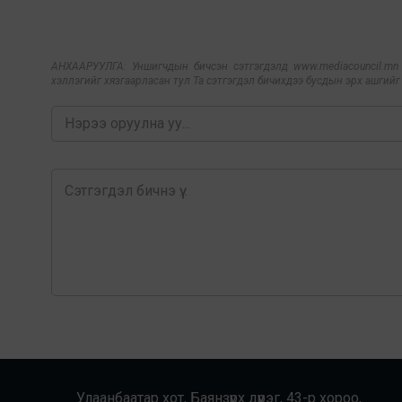
АНХААРУУЛГА: Уншигчдын бичсэн сэтгэгдэлд www.mediacouncil.mn ха
хэллэгийг хязгаарласан тул Та сэтгэгдэл бичихдээ бусдын эрх ашгийг х
Улаанбаатар хот, Баянзүрх дүүрэг, 43-р хороо,