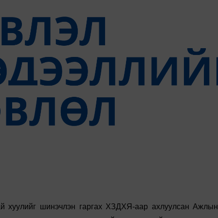
ай хуулийг шинэчлэн гаргах ХЗДХЯ-аар ахлуулсан Ажлын