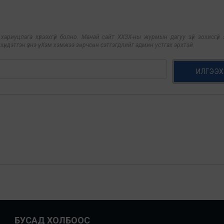
риуцлага хүлээхгүй болно. Манай сайт ХХЗХ-ны журмын дагуу зүй зохисгүй з
үндэтгэн үзнэ үү. Хэм хэмжээ зөрчсөн сэтгэгдлийг админ устгах эрхтэй.
ИЛГЭЭХ
БУСАД ХОЛБООС