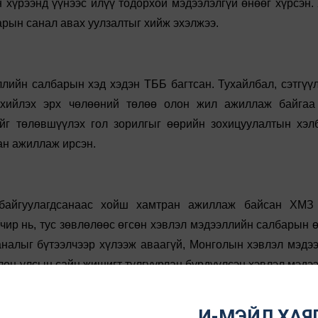
 хүрээнд үүнээс илүү тодорхой мэдээлэлгүй өнөөг хүрсэн.
рын санал авах уулзалтыг хийж эхэлжээ.
лийн салбарын хэд хэдэн ТББ багтсан. Тухайлбал, сэтгүү
рхийлэх эрх чөлөөний төлөө олон жил ажиллаж байгаа
үйг төлөвшүүлэх гол зорилгыг өөрийн зохицуулалтын хэл
ан ажиллаж ирсэн.
байгуулагдсанаас хойш хамтран ажиллаж байсан ХМЗ 
чир нь, тус зөвлөлөөс өгсөн хэвлэл мэдээллийн салбарын 
аналыг бүтээлчээр хүлээж аваагүй, Монголын хэвлэл мэдэ
олон улсын сайн жишигт тулгуурлан бүрдүүлсэн хэвлэл мэдэ
илт, үр дүнг үл хэрэгсэж, Хэвлэл мэдээллийн зөвлөлийг 
римталж байгааг зөвшөөрөх боломжгүй болохыг ХМЗ-ийн У
И-МЭЙЛ ХАЯГ