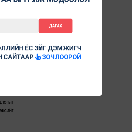
ДАГАХ
гдсөн,
хэвлэл
 оронд
ЛЛИЙН ЁС ЗҮЙГ ДЭМЖИГЧ
хэвлэл
Н САЙТААР
ЗОЧЛООРОЙ
хэвлэл
дэлдэг
сгасан
лалтын
гуудыг
длогыг
ексийг