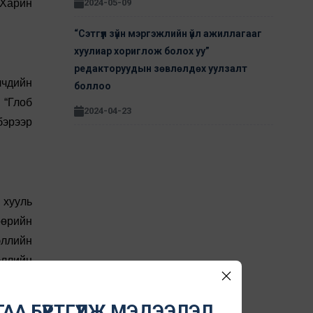
 Харин
2024-05-09
“Сэтгүүл зүйн мэргэжлийн үйл ажиллагааг
хуулиар хориглож болох уу”
редакторуудын зөвлөлдөх уулзалт
лчдийн
боллоо
 “Глоб
2024-04-23
бэрээр
хууль
өөрийн
эллийн
эллийн
төрийн
дирдах
АА БҮРТГҮҮЛЖ МЭДЭЭЛЭЛ