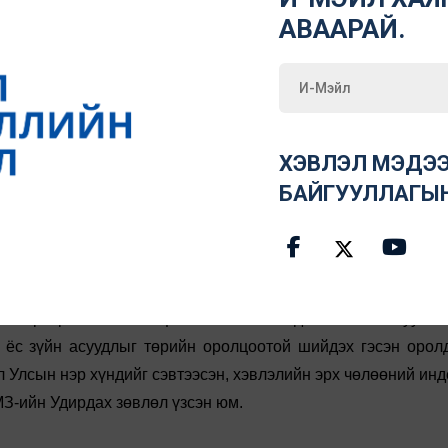
ргалаа.
АВААРАЙ.
т нь ардчилсан засаглалтай улс орнуудад хүлээн зөвшөөрө
сөн зөрчлийг шийдвэрлэх арга механизм юм. Энэ нь 
охирол үзүүлсэн, дарамт шахалт болсон арга хэмжээний
ХЭВЛЭЛ МЭДЭЭ
х хэлбэрээр илэрхийлэгддэг. Өөрийн зохицуулалт нь 
БАЙГУУЛЛАГЫ
ийн хяналтанд авчирч,
Монгол Улсын ямар ч иргэний 
иргэдийн ашиг сонирхлыг хамгаалдаг, хүний эрхийг дээ
эрх чөлөөний хуулийн шинэчилсэн найруулгын төсөлд ту
үлэг дэх заалтууд нь хэвлэл мэдээллийн өөрийн зохицуу
лт” нэрээр Монголын бүхий л хэвлэл мэдээллийн байгуулла
н ёс зүйн асуудлыг төрийн оролцоотой шийдэх гэсэн орол
 Улсын нэр хүндийг сэвтээсэн, хэвлэлийн эрх чөлөөний инд
МЗ-ийн Удирдах зөвлөл үзсэн юм.