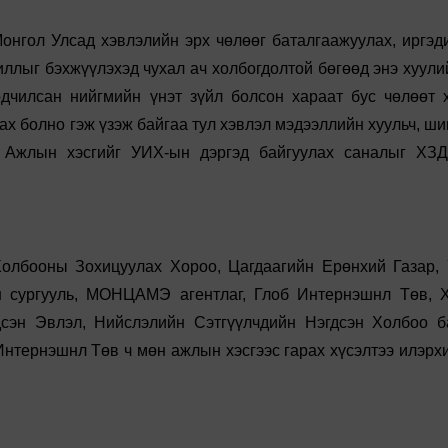
онгол Улсад хэвлэлийн эрх чөлөөг баталгаажуулах, иргэд
иллыг бэхжүүлэхэд чухал ач холбогдолтой бөгөөд энэ хуули
дчилсан нийгмийн үнэт зүйл болсон хараат бус чөлөөт 
х болно гэж үзэж байгаа тул хэвлэл мэдээллийн хуульч, ши
н Ажлын хэсгийг УИХ-ын дэргэд байгуулах саналыг ХЗ
олбооны Зохицуулах Хороо, Цагдаагийн Ерөнхий Газар,
н сургууль, МОНЦАМЭ агентлаг, Глоб Интернэшнл Төв, 
сэн Эвлэл, Нийслэлийн Сэтгүүлчдийн Нэгдсэн Холбоо б
Интернэшнл Төв ч мөн ажлын хэсгээс гарах хүсэлтээ илэрх