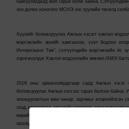
байгуулагдаад жил гаруй болж байна. Сэтгүүлчдийн
энэ долоо хоногоос МСНЭ-ээс хуулийн төсөлд салба
Хуулийг боловсруулах Ажлын хэсэгт хэвлэл мэдээл
мэргэжлийн эрхийг хамгаалах, үзэл бодлоо илэ
Интернэшнл Төв”, сэтгүүлчдийн мэргэжлийн ёс з
хэрэгжүүлдэг Хэвлэл мэдээллийн зөвлөл /ХМЗ/ багт
2018 оны арванхоёрдугаар сард Ажлын хэсэг 
боловсруулах Ажлын хэсгээс гарах болсон байна. У
зохицуулалтын мөн чанар, зарчмыг илэрхийлсэн с
эзэд, сэтгүүлчид, иргэдийн оролцоо, санаачлагаар 
өөрийн зохицуулалтын өнгөрсөн таван жилийн амж
оролцоотойгоор дахин байгуулах байр суурийг ба