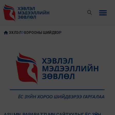
ЭХЛЭЛ
ХОРООНЫ ШИЙДВЭР
ASU.MN, PAPARAZZI.MN САЙТУУДЫГ ЁС ЗҮЙН