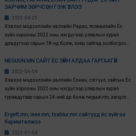
ЗАРЧИМ ЗӨРЧСӨН ГЭЖ ҮЗЛЭЭ
2022-04-25
Хэвлэл мэдээллийн зөвлөлийн Радио, телевизийн Ёс
зүйн хорооны 2022 оны нэгдүгээр улирлын хурал
дөрөвдүгээр сарын 18-нд болж, хоёр сайтад холбогдох
гомдлыг хэлэлцэн шийдвэрлэлээ.
NEGUUN.MN САЙТ ЁС ЗҮЙН АЛДАА ГАРГААГҮЙ
2022-04-04
Хэвлэл мэдээллийн зөвлөлийн Сонин, сэтгүүл, сайтын Ёс
зүйн хорооны 2022 оны нэгдүгээр улирлын хурал
гуравдугаар сарын 24-ний өдөр болж neguun.mn, zarig.mn
хоёр сайтын редакцад хамаарах гурван гомдлыг
хэлэлцлээ.
Ergelt.mn, isee.mn, tsahiur.mn сайтууд ёс зүйгээ
баримталжээ
2022-01-04