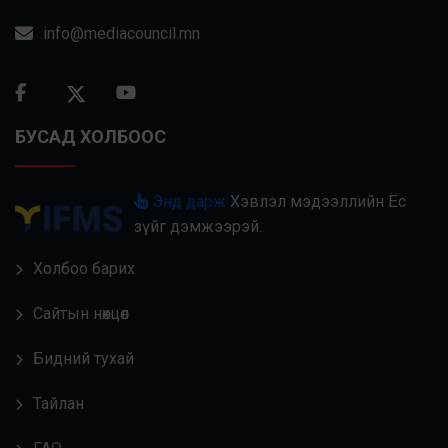
info@mediacouncil.mn
БУСАД ХОЛБООС
Энд дарж
Хэвлэл мэдээллийн Ёс
зүйг дэмжээрэй.
Холбоо барих
Сайтын нөхцөл
Бидний тухай
Тайлан