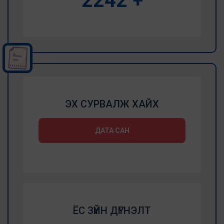
2714
+
ЭХ СУРВАЛЖ ХАЙХ
ДАТА САН
ЁС ЗҮЙН ДҮГНЭЛТ