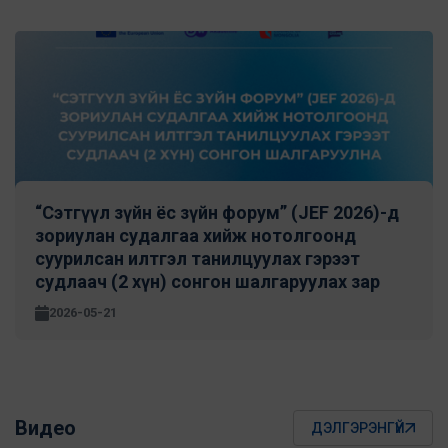
“Сэтгүүл зүйн ёс зүйн форум” (JEF 2026)-д
зориулан cудалгаа хийж нотолгоонд
суурилсан илтгэл танилцуулах гэрээт
судлаач (2 хүн) сонгон шалгаруулах зар
2026-05-21
Видео
ДЭЛГЭРЭНГҮЙ