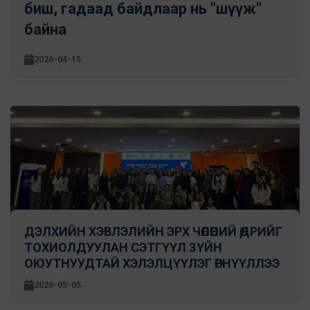
биш, гадаад байдлаар нь "шүүж"
байна
2026-04-15
ДЭЛХИЙН ХЭВЛЭЛИЙН ЭРХ ЧӨЛӨӨНИЙ ӨДРИЙГ
ТОХИОЛДУУЛАН СЭТГҮҮЛ ЗҮЙН
ОЮУТНУУДТАЙ ХЭЛЭЛЦҮҮЛЭГ ӨРНҮҮЛЛЭЭ
2026-05-05