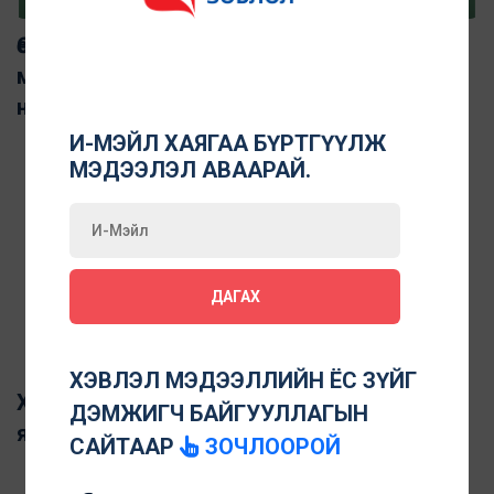
Өөрийн зохицуулалтаар дамжуулан хэвлэл
мэдээллийн хараат бус байдлыг дэмжих
нь
И-МЭЙЛ ХАЯГАА БҮРТГҮҮЛЖ
МЭДЭЭЛЭЛ АВААРАЙ.
ДАГАХ
ХЭВЛЭЛ МЭДЭЭЛЛИЙН ЁС ЗҮЙГ
Хэвлэл мэдээллийн өөрийн зохицуулалт
ДЭМЖИГЧ БАЙГУУЛЛАГЫН
яагаад чухал вэ
САЙТААР
ЗОЧЛООРОЙ