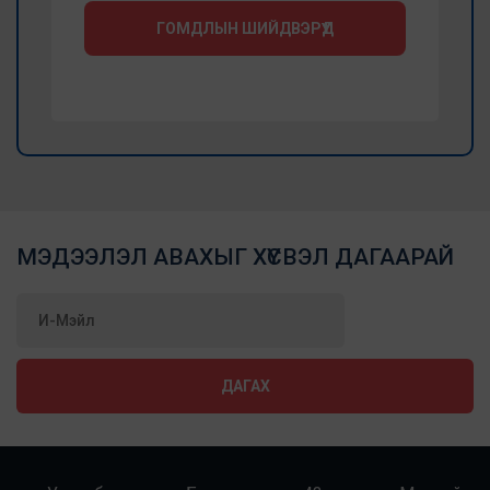
ГОМДЛЫН ШИЙДВЭРҮҮД
МЭДЭЭЛЭЛ АВАХЫГ ХҮСВЭЛ ДАГААРАЙ
ДАГАХ