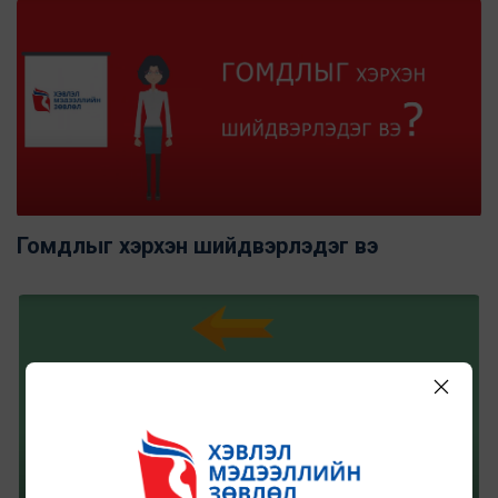
Гомдлыг хэрхэн шийдвэрлэдэг вэ