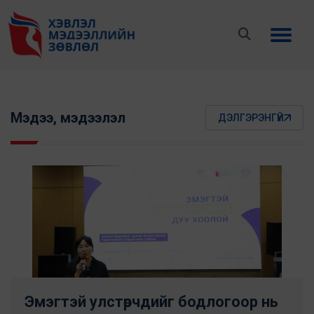
Мэдээ, мэдээлэл
ДЭЛГЭРЭНГҮЙ
Эмэгтэй улстөрчдийг бодлогоор нь