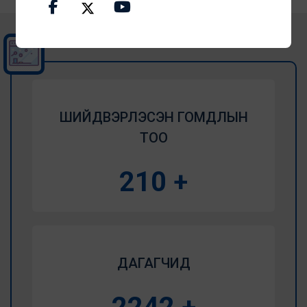
ШИЙДВЭРЛЭСЭН ГОМДЛЫН
ТОО
255
+
ДАГАГЧИД