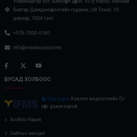
Улаанбаатар хот, Баянзүрх дүүрэг, 43-р хороо, Манлай
Баатар Дамдинсүрэнгийн гудамж, UB Tower, 10
давхар, 1004 тоот
+976-7000-0160
info@mediacouncil.mn
БУСАД ХОЛБООС
Энд дарж
Хэвлэл мэдээллийн Ёс
зүйг дэмжээрэй.
Холбоо барих
Сайтын нөхцөл