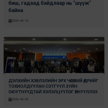
биш, гадаад байдлаар нь "шүүж"
байна
2026-04-15
ДЭЛХИЙН ХЭВЛЭЛИЙН ЭРХ ЧӨЛӨӨНИЙ ӨДРИЙГ
ТОХИОЛДУУЛАН СЭТГҮҮЛ ЗҮЙН
ОЮУТНУУДТАЙ ХЭЛЭЛЦҮҮЛЭГ ӨРНҮҮЛЛЭЭ
2026-05-05