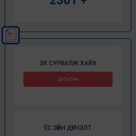
2773
+
ЭХ СУРВАЛЖ ХАЙХ
ДАТА САН
ЁС ЗҮЙН ДҮГНЭЛТ