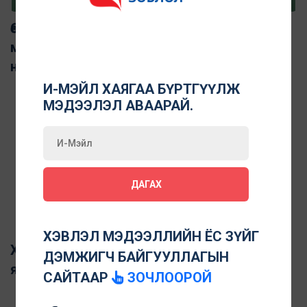
Өөрийн зохицуулалтаар дамжуулан хэвлэл
мэдээллийн хараат бус байдлыг дэмжих
нь
И-МЭЙЛ ХАЯГАА БҮРТГҮҮЛЖ
МЭДЭЭЛЭЛ АВААРАЙ.
ДАГАХ
ХЭВЛЭЛ МЭДЭЭЛЛИЙН ЁС ЗҮЙГ
Хэвлэл мэдээллийн өөрийн зохицуулалт
ДЭМЖИГЧ БАЙГУУЛЛАГЫН
яагаад чухал вэ
САЙТААР
ЗОЧЛООРОЙ