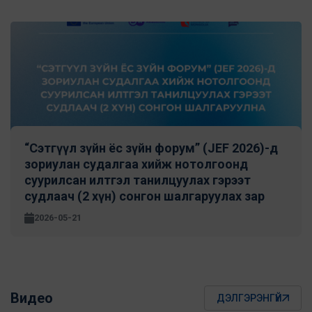
“Сэтгүүл зүйн ёс зүйн форум” (JEF 2026)-д
зориулан cудалгаа хийж нотолгоонд
суурилсан илтгэл танилцуулах гэрээт
судлаач (2 хүн) сонгон шалгаруулах зар
2026-05-21
Видео
ДЭЛГЭРЭНГҮЙ