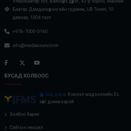
Улаанбаатар хот, Баянзүрх дүүрэг, 43-р хороо, Манлай
Баатар Дамдинсүрэнгийн гудамж, UB Tower, 10
давхар, 1004 тоот
+976-7000-0160
info@mediacouncil.mn
БУСАД ХОЛБООС
Энд дарж
Хэвлэл мэдээллийн Ёс
зүйг дэмжээрэй.
Холбоо барих
Сайтын нөхцөл