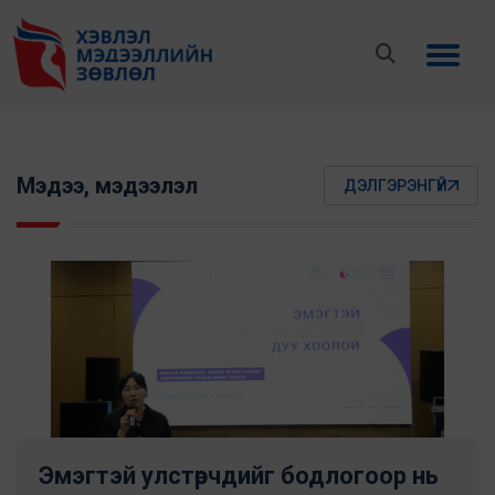
Мэдээ, мэдээлэл
ДЭЛГЭРЭНГҮЙ
Эмэгтэй улстөрчдийг бодлогоор нь