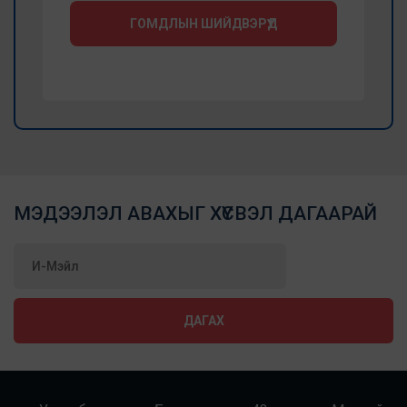
ГОМДЛЫН ШИЙДВЭРҮҮД
МЭДЭЭЛЭЛ АВАХЫГ ХҮСВЭЛ ДАГААРАЙ
ДАГАХ