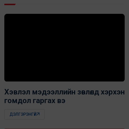
Хэвлэл мэдээллийн зөвлөлд хэрхэн
гомдол гаргах вэ
ДЭЛГЭРЭНГҮЙ