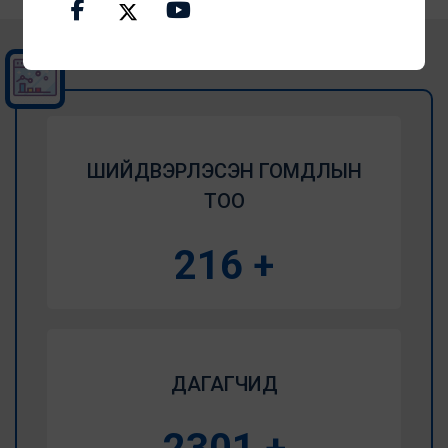
ШИЙДВЭРЛЭСЭН ГОМДЛЫН
ТОО
260
+
ДАГАГЧИД