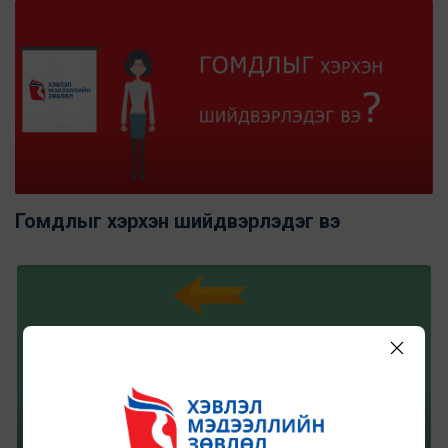
Гомдлыг хэрхэн шийдвэрлэдэг вэ